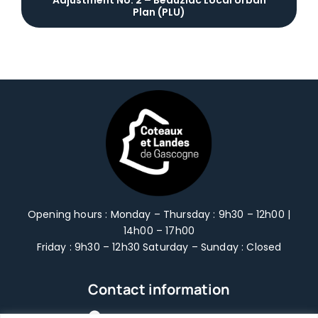
Adjustment No. 2 – Beauziac Local Urban
Notre territoire
Plan (PLU)
Notre territoire
Vivre & Habiter
Vivre & Habiter
Waste management
Waste management
Voirie intercommunale
Voirie intercommunale
Tourisme
Opening hours : Monday – Thursday : 9h30 – 12h00 |
14h00 – 17h00
Tourisme
Mobilité
Friday : 9h30 – 12h30 Saturday – Sunday : Closed
Mobilité
Aménagement du Territoire
Contact information