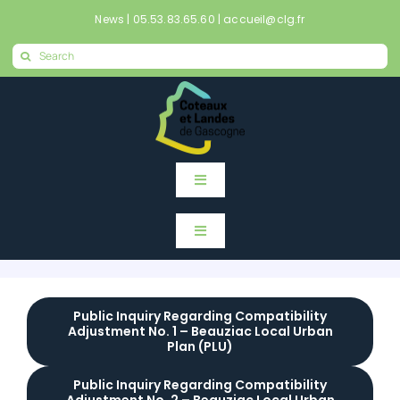
Skip
News
|
05.53.83.65.60
|
accueil@clg.fr
to
Search
content
for:
Toggle
Navigation
Home
Toggle
Navigation
Home
News
Public Inquiry Regarding Compatibility
Adjustment No. 1 – Beauziac Local Urban
News
Mes démarches en ligne
Plan (PLU)
Public Inquiry Regarding Compatibility
Mes démarches en ligne