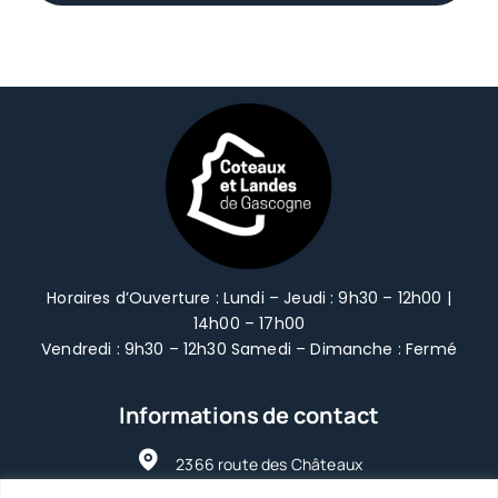
Notre territoire
Notre territoire
Vivre & Habiter
Vivre & Habiter
Environnement
Environnement
Voirie intercommunale
Voirie intercommunale
Horaires d’Ouverture : Lundi – Jeudi : 9h30 – 12h00 |
Tourisme
14h00 – 17h00
Vendredi : 9h30 – 12h30 Samedi – Dimanche : Fermé
Tourisme
Mobilité
Informations de contact
Mobilité
Aménagement du Territoire
2366 route des Châteaux
47250 | Grézet-Cavagnan