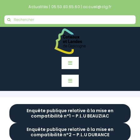
Passer
Actualités
|
05.53.83.65.60
|
accueil@clg.fr
au
Rechercher:
contenu
Toggle
Navigation
Accueil
Toggle
Navigation
Accueil
Actualités
Enquête publique relative à la mise en
compatibilité n°1 – P.L.U BEAUZIAC
Actualités
Mes démarches en ligne
Enquête publique relative à la mise en
compatibilité n°2 – P.L.U DURANCE
Mes démarches en ligne