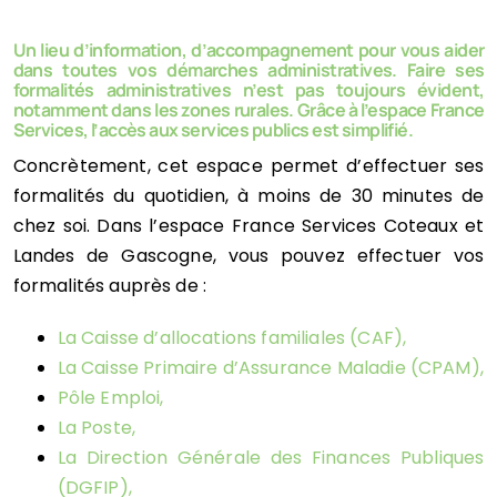
Aménagement du Territoire
Développement Économique
Un lieu d’information, d’accompagnement pour vous aider
dans toutes vos démarches administratives. Faire ses
Développement Économique
formalités administratives n’est pas toujours évident,
Contact
notamment dans les zones rurales. Grâce à l’espace France
Services, l’accès aux services publics est simplifié.
Contact
Concrètement, cet espace permet d’effectuer ses
formalités du quotidien, à moins de 30 minutes de
chez soi. Dans l’espace France Services Coteaux et
Landes de Gascogne, vous pouvez effectuer vos
formalités auprès de :
La
Caisse d’allocations familiales (CAF)
,
La
Caisse Primaire d’Assurance Maladie (CPAM)
,
Pôle Emploi
,
La Poste
,
La
Direction Générale des Finances Publiques
(DGFIP)
,