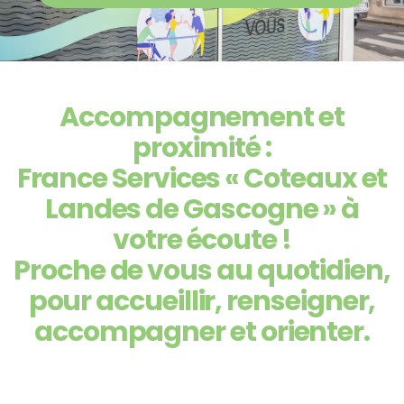
Notre territoire
Notre territoire
Vivre & Habiter
Accompagnement et
Vivre & Habiter
Environnement
proximité :
France Services « Coteaux et
Environnement
Voirie intercommunale
Landes de Gascogne » à
votre écoute !
Voirie intercommunale
Tourisme
Proche de vous au quotidien,
pour accueillir, renseigner,
Tourisme
Mobilité
accompagner et orienter.
Mobilité
Aménagement du Territoire