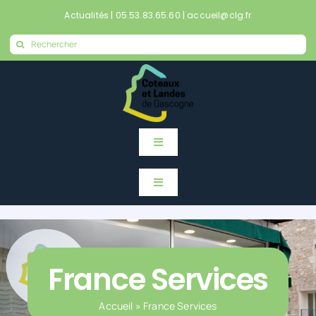
Passer
Actualités
|
05.53.83.65.60
|
accueil@clg.fr
au
Rechercher:
contenu
Toggle
Navigation
Accueil
Toggle
Navigation
Accueil
Actualités
Actualités
France Services
Mes démarches en ligne
Accueil
»
France Services
Mes démarches en ligne