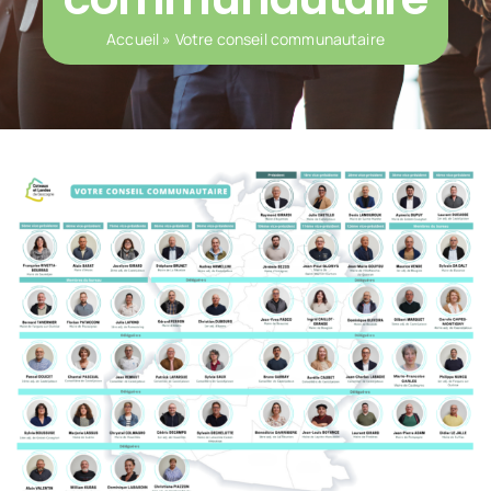
Notre territoire
Accueil
»
Votre conseil communautaire
Notre territoire
Vivre & Habiter
Vivre & Habiter
Environnement
Environnement
Voirie intercommunale
Voirie intercommunale
Tourisme
Tourisme
Mobilité
Mobilité
Aménagement du Territoire