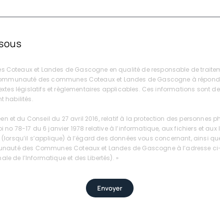
ssous
Coteaux et Landes de Gascogne en qualité de responsable de traitement
la Communauté des communes Coteaux et Landes de Gascogne à répondre
textes législatifs et règlementaires applicables. Ces informations so
 habilités.
t du Conseil du 27 avril 2016, relatif à la protection des personnes 
i no 78-17 du 6 janvier 1978 relative à l’informatique, aux fichiers et aux 
té (lorsqu’il s’applique) à l’égard des données vous concernant, ainsi que
munauté des Communes Coteaux et Landes de Gascogne à l’adresse ci-de
 de l’Informatique et des Libertés). »
Envoyer