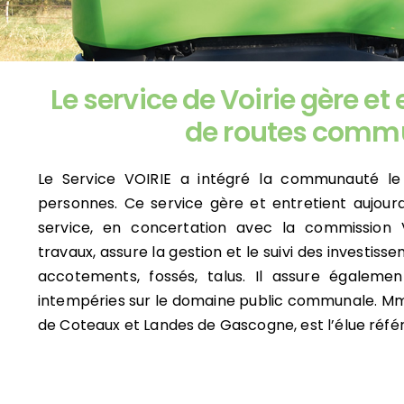
Environnement
Le service de Voirie gère et
Voirie intercommunale
de routes comm
Tourisme
Le Service VOIRIE a intégré la communauté le 
personnes. Ce service gère et entretient aujou
Mobilité
service, en concertation avec la commission 
travaux, assure la gestion et le suivi des investis
accotements, fossés, talus. Il assure égalemen
Aménagement du Territoire
intempéries sur le domaine public communale. M
de Coteaux et Landes de Gascogne, est l’élue référ
Développement Économique
Contact