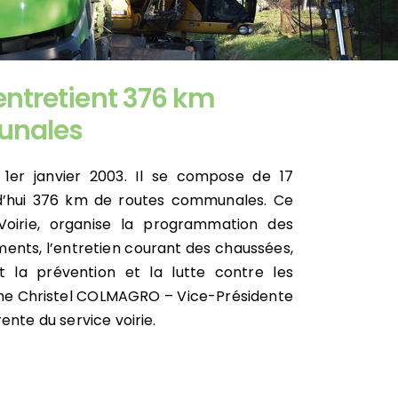
Environnement
 entretient 376 km
Voirie intercommunale
unales
Tourisme
1er janvier 2003. Il se compose de 17
rd’hui 376 km de routes communales. Ce
Mobilité
Voirie, organise la programmation des
sements, l’entretien courant des chaussées,
t la prévention et la lutte contre les
Aménagement du Territoire
me Christel COLMAGRO – Vice-Présidente
ente du service voirie.
Développement Économique
Contact