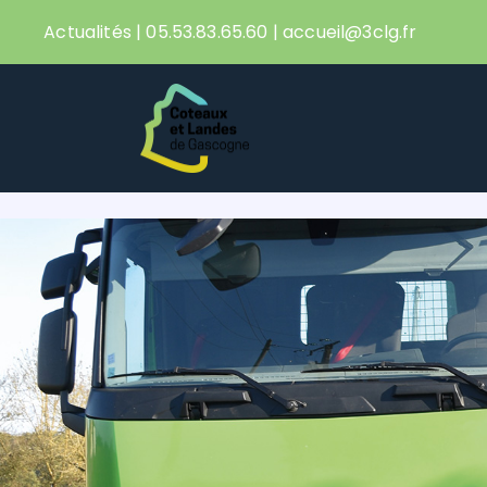
Passer
Actualités
|
05.53.83.65.60
|
accueil@3clg.fr
au
contenu
Accueil
Actualités
Mes démarches en ligne
Notre territoire
Vivre & Habiter