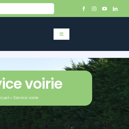
Toggle
Navigation
ice voirie
cueil
»
Service voirie